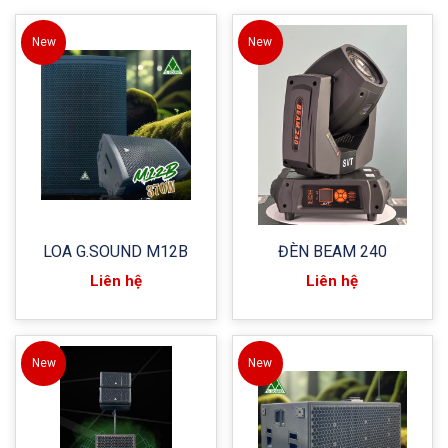
New
New
LOA G.SOUND M12B
ĐÈN BEAM 240
Liên hệ
Liên hệ
New
New