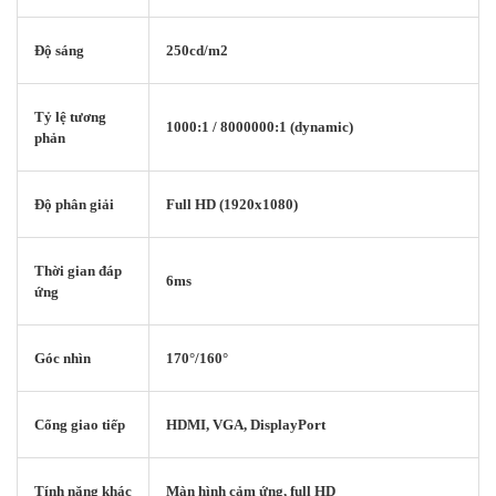
Độ sáng
250cd/m2
Tỷ lệ tương
1000:1 / 8000000:1 (dynamic)
phản
Độ phân giải
Full HD (1920x1080)
Thời gian đáp
6ms
ứng
Góc nhìn
170°/160°
Cổng giao tiếp
HDMI, VGA, DisplayPort
Tính năng khác
Màn hình cảm ứng, full HD