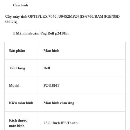
Cấu hình
Cây máy tính OPTIPLEX 7040, U04S2MP24 (i5-6700/RAM 8GB/SSD
250GB
)
1 Màn hình cảm ứng Dell p2418ht
Sản phẩm
Màn hình
Tên Hãng
Dell
Model
P2418HT
Kiểu màn hình
Màn hình cảm ứng
Kích thước
23.8"Inch IPS Touch
màn hình