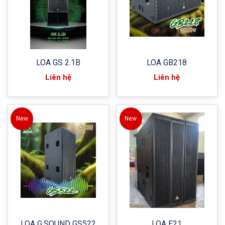
LOA GS 2.1B
LOA GB218
Liên hệ
Liên hệ
New
New
LOA G.SOUND GS522
LOA E21