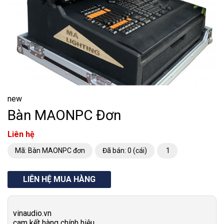
new
Bàn MAONPC Đơn
Liên hệ
Mã: Bàn MAONPC đơn
Đã bán: 0 (cái)
1
LIÊN HỆ MUA HÀNG
vinaudio.vn
cam kết hàng chính hiệu