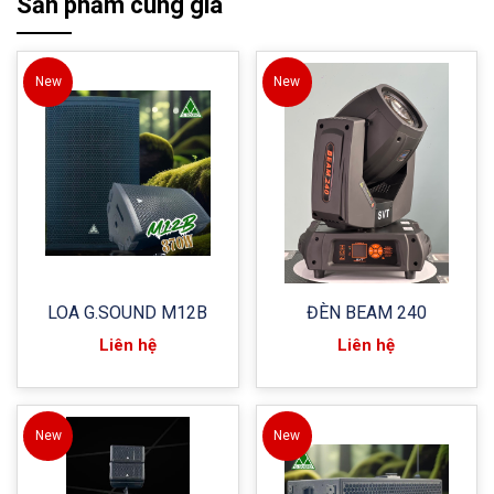
Sản phẩm cùng giá
New
New
LOA G.SOUND M12B
ĐÈN BEAM 240
Liên hệ
Liên hệ
New
New