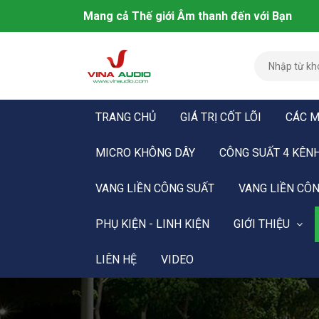
Mang cả Thế giới Âm thanh đến với Bạn
TRANG CHỦ
GIÁ TRỊ CỐT LÕI
CÁC M
MICRO KHÔNG DÂY
CÔNG SUẤT 4 KÊN
VANG LIỀN CÔNG SUẤT
VANG LIỀN CÔN
PHỤ KIỆN - LINH KIỆN
GIỚI THIỆU
LIÊN HỆ
VIDEO