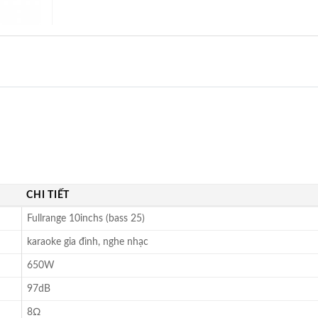
CHI TIẾT
Fullrange 10inchs (bass 25)
karaoke gia đình, nghe nhạc
650W
97dB
8Ω