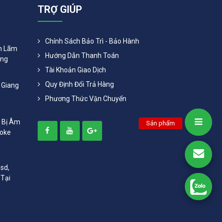
TRỢ GIÚP
Chính Sách Bảo Trì - Bảo Hành
ển Lãm
Hướng Dẫn Thanh Toán
ang
Tài Khoản Giao Dịch
Quy Định Đổi Trả Hàng
 Giang
Phương Thức Vận Chuyển
t Bị Âm
Sản phẩm
aoke
sd,
 Tại