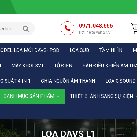
0971.048.666
Hotline tư vấn 24/7
ODEL LOA MỚI DAVS- PSD
LOA SUB
TẦM NHÌN
M
H
MÁY KHÓI SVT
TỦ ĐIỆN
BÀN ĐIỀU KHIỂN ÂM TH
G SUẤT 4 IN 1
CHIA NGUỒN ÂM THANH
LOA G.SOUND
DANH MỤC SẢN PHẨM
THIẾT BỊ ÁNH SÁNG SỰ KIỆN
LOA DAVS L1