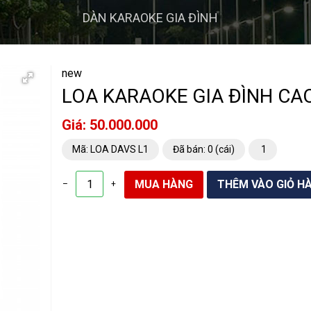
DÀN KARAOKE GIA ĐÌNH
new
LOA KARAOKE GIA ĐÌNH CA
Giá: 50.000.000
Mã: LOA DAVS L1
Đã bán: 0 (cái)
1
–
+