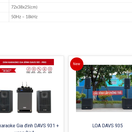
72x38x25(cm)
50Hz – 18kHz
New
karaoke Gia đình DAVS 931 +
LOA DAVS 935