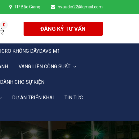
TP Bắc Giang
hvaudio22@gmail.com
0
ĐĂNG KÝ TƯ VẤN
ICRO KHÔNG DÂYDAVS M1
ANH
VANG LIỀN CÔNG SUẤT
 DÀNH CHO SỰ KIỆN
DỰ ÁN TRIỂN KHAI
TIN TỨC