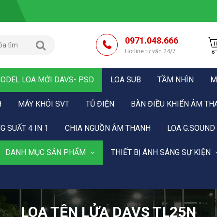
0971.048.666
Hotline tư vấn 24/7
ODEL LOA MỚI DAVS- PSD
LOA SUB
TẦM NHÌN
M
H
MÁY KHÓI SVT
TỦ ĐIỆN
BÀN ĐIỀU KHIỂN ÂM TH
G SUẤT 4 IN 1
CHIA NGUỒN ÂM THANH
LOA G.SOUND
DANH MỤC SẢN PHẨM
THIẾT BỊ ÁNH SÁNG SỰ KIỆN
LOA TÊN LỬA DAVS TL25N