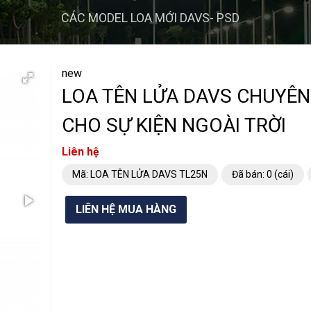
CÁC MODEL LOA MỚI DAVS- PSD
new
LOA TÊN LỬA DAVS CHUYÊ
CHO SỰ KIỆN NGOÀI TRỜI
Liên hệ
Mã: LOA TÊN LỬA DAVS TL25N
Đã bán: 0 (cái)
LIÊN HỆ MUA HÀNG