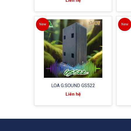
Liên hệ
New
New
LOA G.SOUND GS522
Liên hệ