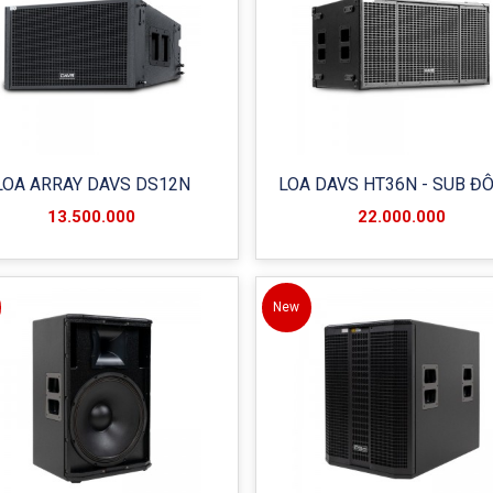
LOA ARRAY DAVS DS12N
LOA DAVS HT36N - SUB ĐÔ
13.500.000
22.000.000
New