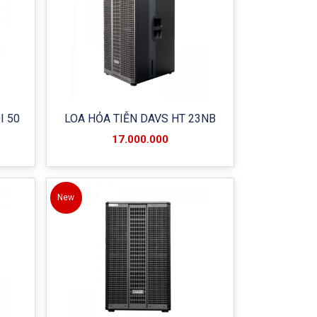
I 50
LOA HỎA TIỄN DAVS HT 23NB
17.000.000
New