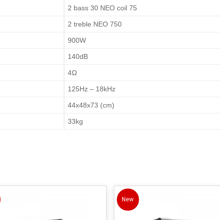
2 bass 30 NEO coil 75
2 treble NEO 750
900W
140dB
4Ω
125Hz – 18kHz
44x48x73 (cm)
33kg
New