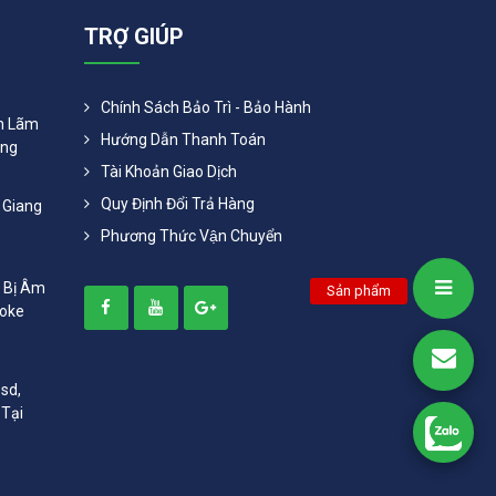
TRỢ GIÚP
Chính Sách Bảo Trì - Bảo Hành
ển Lãm
Hướng Dẫn Thanh Toán
ang
Tài Khoản Giao Dịch
Quy Định Đổi Trả Hàng
 Giang
Phương Thức Vận Chuyển
t Bị Âm
Sản phẩm
aoke
sd,
 Tại