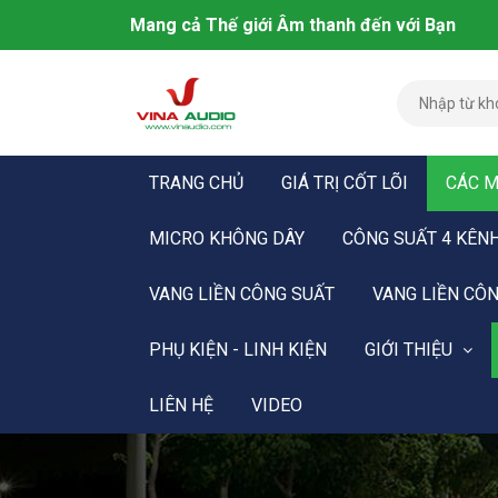
Mang cả Thế giới Âm thanh đến với Bạn
TRANG CHỦ
GIÁ TRỊ CỐT LÕI
CÁC M
MICRO KHÔNG DÂY
CÔNG SUẤT 4 KÊN
VANG LIỀN CÔNG SUẤT
VANG LIỀN CÔN
PHỤ KIỆN - LINH KIỆN
GIỚI THIỆU
LIÊN HỆ
VIDEO