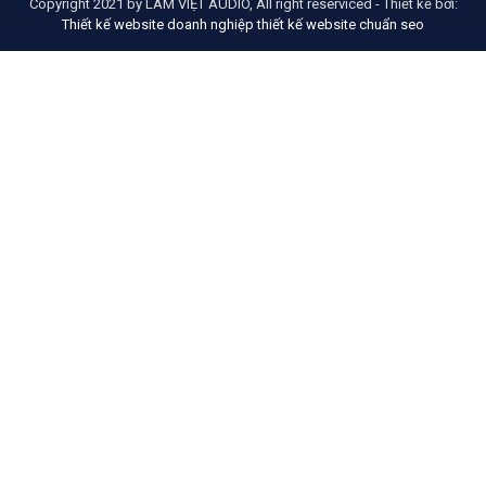
Copyright 2021 by LÂM VIỆT AUDIO, All right reserviced - Thiết kế bởi:
Thiết kế website doanh nghiệp
thiết kế website chuẩn seo