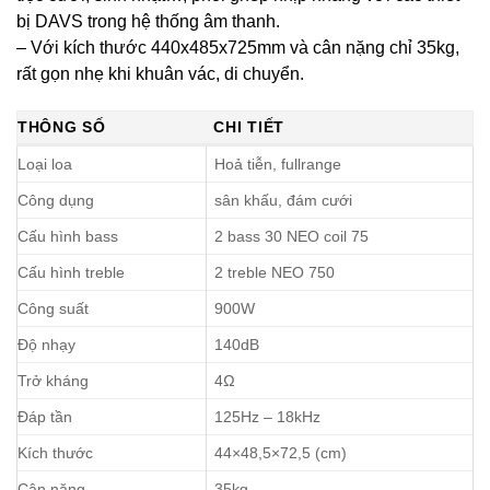
bị DAVS trong hệ thống âm thanh.
– Với kích thước 440x485x725mm và cân nặng chỉ 35kg,
rất gọn nhẹ khi khuân vác, di chuyển.
THÔNG SỐ
CHI TIẾT
Loại loa
Hoả tiễn, fullrange
Công dụng
sân khấu, đám cưới
Cấu hình bass
2 bass 30 NEO coil 75
Cấu hình treble
2 treble NEO 750
Công suất
900W
Độ nhạy
140dB
Trở kháng
4Ω
Đáp tần
125Hz – 18kHz
Kích thước
44×48,5×72,5 (cm)
Cân nặng
35kg